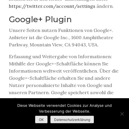
https://twitter.com/account/settings
ändern.
Google+ Plugin
Unsere Seiten nutzen Funktionen von Google+.
Anbieter ist die Google Inc., 1600 Amphitheatre
Parkway, Mountain View, CA 94043, USA.
Erfassung und Weitergabe von Informationen:
Mithilfe der Google+-Schaltfläche können Sie
Informationen weltweit veröffentlichen. Über die
Google+-Schaltfläche erhalten Sie und andere
Nutzer personalisierte Inhalte von Google und
unseren Partnern. Google speichert sowohl die
Information, dass Sie für einen Inhalt +1 gegeben
Diese Webseite verwendet Cookies zur Analyse und
haben, als auch Informationen über die Seite, die
Verbesserung der Webseite.
Sie beim Klicken auf +1 angesehen haben. Ihre +1
OK
Datenschutzerklärung
können als Hinweise zusammen mit Ihrem
Profilnamen und Ihrem Foto in Google-Diensten,